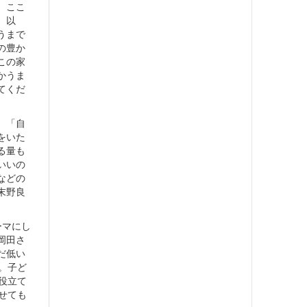
、ここ
。以
うまで
の豊か
この家
かうま
てくだ
。「自
をいた
る量も
いいの
などの
末野良
ーマにし
岡田さ
だ低い
。子ど
役立て
せても