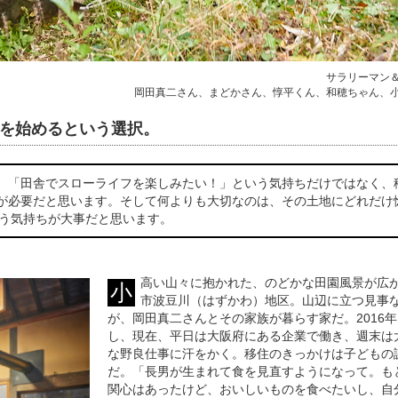
サラリーマン
岡田真二さん、まどかさん、惇平くん、和穂ちゃん、
を始めるという選択。
、「田舎でスローライフを楽しみたい！」という気持ちだけではなく、
が必要だと思います。そして何よりも大切なのは、その土地にどれだけ
」という気持ちが大事だと思います。
高い山々に抱かれた、のどかな田園風景が広
小
市波豆川（はずかわ）地区。山辺に立つ見事
が、岡田真二さんとその家族が暮らす家だ。2016
し、現在、平日は大阪府にある企業で働き、週末は
な野良仕事に汗をかく。移住のきっかけは子どもの
だ。「長男が生まれて食を見直すようになって。も
関心はあったけど、おいしいものを食べたいし、自