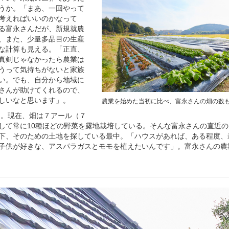
うか。「まあ、一回やって
考えればいいのかなって
る富永さんだが、新規就農
、また、少量多品目の生産
な計算も見える。「正直、
真剣じゃなかったら農業は
うって気持ちがないと家族
い。でも、自分から地域に
さんが助けてくれるので、
しいなと思います」。
農業を始めた当初に比べ、富永さんの畑の数
ん。現在、畑は７アール（７
して常に10種ほどの野菜を露地栽培している。そんな富永さんの直近
下、そのための土地を探している最中。「ハウスがあれば、ある程度、
子供が好きな、アスパラガスとモモを植えたいんです」。富永さんの農