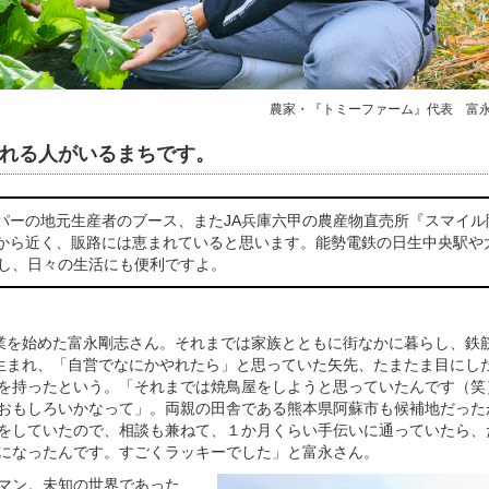
農家・『トミーファーム』代表 富
れる人がいるまちです。
パーの地元生産者のブース、またJA兵庫六甲の農産物直売所『スマイル
から近く、販路には恵まれていると思います。能勢電鉄の日生中央駅や
すし、日々の生活にも便利ですよ。
業を始めた富永剛志さん。それまでは家族とともに街なかに暮らし、鉄
生まれ、「自営でなにかやれたら」と思っていた矢先、たまたま目にし
を持ったという。「それまでは焼鳥屋をしようと思っていたんです（笑
おもしろいかなって」。両親の田舎である熊本県阿蘇市も候補地だった
をしていたので、相談も兼ねて、１か月くらい手伝いに通っていたら、
になったんです。すごくラッキーでした」と富永さん。
マン。未知の世界であった