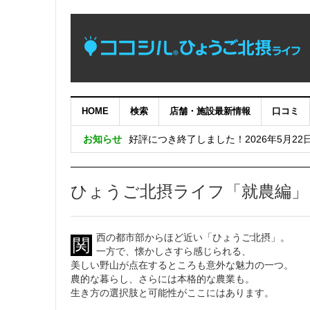
HOME
検索
店舗・施設最新情報
口コミ
【完了】システムメンテナンス作業に伴
お知らせ
好評につき終了しました！2026年5月22
めっちゃええやん！兵庫県南東部の暮ら
好評につき終了しました！兵庫五国移住・交流
ひょうご北摂ライフ「就農編」
好評につき終了しました！日生ニュータウン
西の都市部からほど近い「ひょうご北摂」。
関
一方で、懐かしさすら感じられる、
美しい野山が点在するところも意外な魅力の一つ。
農的な暮らし、さらには本格的な農業も。
生き方の選択肢と可能性がここにはあります。