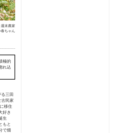
＆週末農家
小春ちゃん
積極的
惚れ込
がる三田
な古民家
年に移住
大好き
誕生
ともと
分で畑