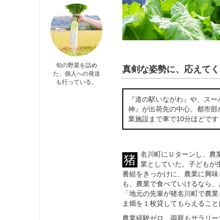
旬の野菜を詰め
真剣な姿勢に、応えてく
た、個人への発送
も行っている。
『道の駅いながわ』や、スー
神』が出荷先の中心。都市部
業施設まで車で10分ほどで
名川町にＵターンし、農
猪
業としていた。子どもが
番組をきっかけに、農業に興味
も、農業で食べていけるなら、
「地元の先輩が猪名川町で農業
ま畑を１枚貸してもらえること
農業経験ゼロ、両親もサラリー