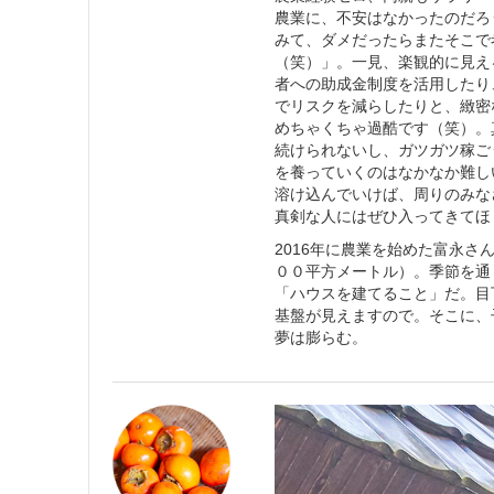
農業に、不安はなかったのだろ
みて、ダメだったらまたそこで
（笑）」。一見、楽観的に見え
者への助成金制度を活用したり
でリスクを減らしたりと、緻密
めちゃくちゃ過酷です（笑）。
続けられないし、ガツガツ稼ご
を養っていくのはなかなか難し
溶け込んでいけば、周りのみな
真剣な人にはぜひ入ってきてほ
2016年に農業を始めた富永さ
００平方メートル）。季節を通
「ハウスを建てること」だ。目
基盤が見えますので。そこに、
夢は膨らむ。