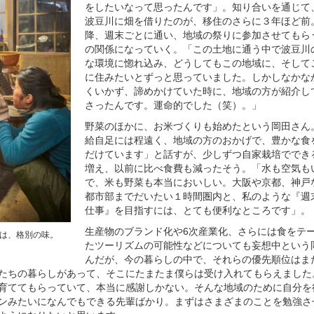
をしたいなって思ったんです」。知り合いを通じて
波豆川に畑を借りたのが、移住のさらに３年ほど前
降、週末ごとに通い、地域の祭りに参加させてもら
の関係になっていく。「この土地に通う中で波豆川
な環境に惚れ込み、どうしてもこの地域に、そして
に住みたいとずっと思っていました。しかしなかな
くいかず、諦めかけていた時に、地域の方が紹介し
さったんです。運命的でした（笑）。」
野菜のほかに、お米づくりも始めたという岡田さん
給自足には程遠く、地域の方のおかげで、豊かな食
だけています」と話すが、少しずつ自家栽培ででき
増え、以前に比べ食費も減ったそう。「水も空気も
で、米も野菜も本当においしい。大阪や京都、神戸
都市部までだいたい１時間圏内と、私のような『週
仕事』を目指すには、とても便利なところです」。
生産物のブランド化や6次産業化、さらには食をテ
は、格別の味。
たツーリズムの可能性などについても妄想中という
んだが、今の暮らしの中で、それらの優先順位はま
たちの暮らしがあって、そこにたまたま僕らは受け入れてもらえました
育ててもらっていて、本当に感謝しかない。そんな地域のために自分を
ンみたいになんでもできる先輩ばかり。まずはさまざまのことを勉強さ