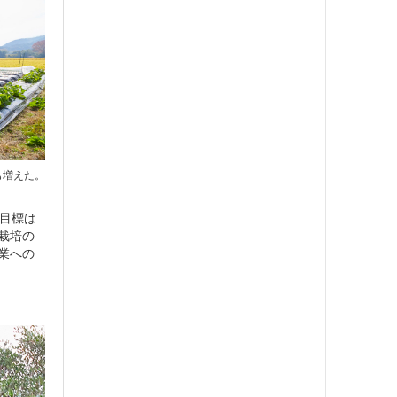
も増えた。
の目標は
栽培の
業への