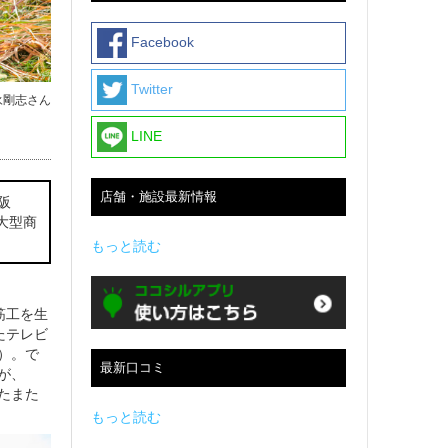
Facebook
Twitter
永剛志さん
LINE
店舗・施設最新情報
阪
大型商
もっと読む
筋工を生
たテレビ
）。で
最新口コミ
が、
たまた
もっと読む