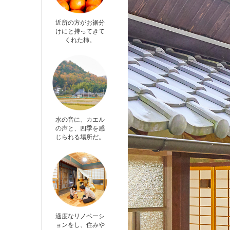
近所の方がお裾分
けにと持ってきて
くれた柿。
水の音に、カエル
の声と、四季を感
じられる場所だ。
適度なリノベーシ
ョンをし、住みや