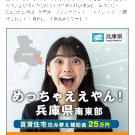
,
丹市および周辺のものづくり企業８社が連携し、5/22(金)～
2
5/23(土)に地域一体型オープンファクトリー「あるこ～ば」が開
0
催されます！ 当日は、工場見学やワー […]
2
6