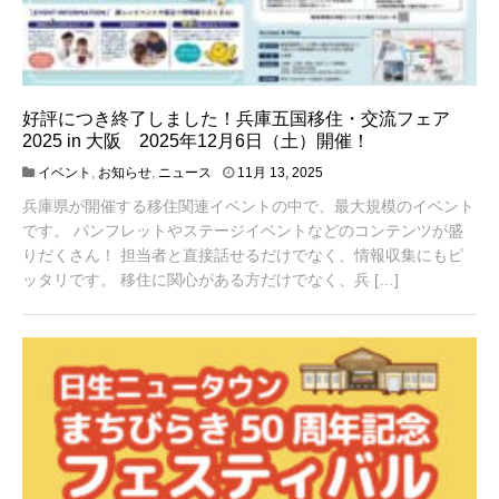
好評につき終了しました！兵庫五国移住・交流フェア
2025 in 大阪 2025年12月6日（土）開催！
6
イベント
,
お知らせ
,
ニュース
11月 13, 2025
月
兵庫県が開催する移住関連イベントの中で、最大規模のイベント
2
,
です。 パンフレットやステージイベントなどのコンテンツが盛
2
りだくさん！ 担当者と直接話せるだけでなく、情報収集にもピ
0
ッタリです。 移住に関心がある方だけでなく、兵 […]
2
6