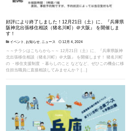
好評により終了しました！12月21日（土）に、『兵庫県
阪神北出張移住相談（猪名川町）＠大阪』 を開催しま
す！
1
イベント
,
お知らせ
,
ニュース
12月 4, 2024
1
～～チラシはこちらから～～ 12月21日（土）に、『兵庫県阪神
月
2
北出張移住相談（猪名川町）＠大阪』 を開催します！ 猪名川町
7
の ・移住支援制度 ・暮らしのこと などなど、ぜひこの機会に移
,
住担当職員に直接相談してみませんか？ […]
2
0
2
5