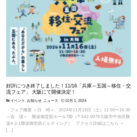
好評につき終了しました！11/16「兵庫～五国～移住・交
流フェア」 大阪にて開催決定！
1
イベント
,
お知らせ
,
ニュース
10月 1, 2024
2
・フェア概要 ＜日 時＞ 2024年11月16日（土）11:00〜16:30
月
4
＜会 場＞ 難波御堂筋ホール7階（〒542-0076大阪市中央区難
,
波4-2-1難波御堂筋ビルディング） アクセス詳細はこちら ＜
2
[…]
0
2