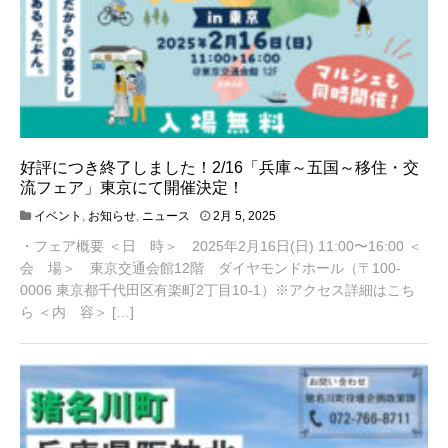
好評につき終了しました！2/16「兵庫～五国～移住・交
流フェア」東京にて開催決定！
1
イベント
,
お知らせ
,
ニュース
2月 5, 2025
1
・フェア概要 ＜日 時＞ 2025年2月16日(日) 11:00〜16:00 ＜
月
2
会 場＞ 東京交通会館12階 ダイヤモンドホール（〒100-
7
0006 東京都千代田区有楽町2丁目10-1）※アクセス詳細はこち
,
ら ＜内 容＞ […]
2
0
2
5