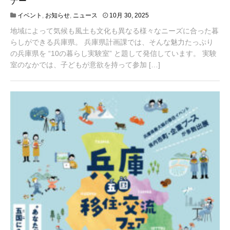
ナー
6
イベント
,
お知らせ
,
ニュース
10月 30, 2025
月
地域によって気候も風土も文化も異なる様々なニーズに合った暮
2
,
らしができる兵庫県。 兵庫県計画課では、そんな魅力たっぷり
2
の兵庫県を “10の暮らし実験室” と題して発信しています。 実験
0
室のなかでは、子どもが意欲を持って参加 […]
2
6