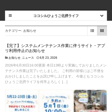
ココシルひょうご北摂ライフ
カテゴリー:
お知らせ
【完了】システムメンテナンス作業に伴うサイト・アプ
リ利用停止のお知らせ
6
お知らせ
,
ニュース
6月 23, 2026
月
2026年6月30日16:00更新 本日13時より実施しておりましたメン
3
0
テナンス作業は完了いたしました。 ご利用の皆様にはご不便を
,
おかけしましたことをお詫び申し上げます。 今後ともココシル
2
ひょうご北摂ライフを何卒よろしく […]
0
2
6