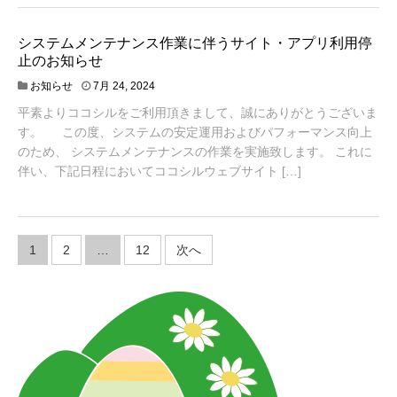
4
システムメンテナンス作業に伴うサイト・アプリ利用停
止のお知らせ
お知らせ
7月 24, 2024
平素よりココシルをご利用頂きまして、誠にありがとうございま
す。 この度、システムの安定運用およびパフォーマンス向上
のため、 システムメンテナンスの作業を実施致します。 これに
伴い、下記日程においてココシルウェブサイト […]
投
1
2
…
12
次へ
稿
の
ペ
ー
ジ
送