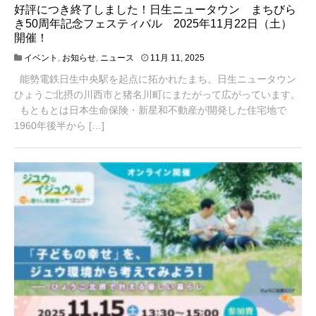
好評につき終了しました！日生ニュータウン まちびら
き50周年記念フェスティバル 2025年11月22日（土）
開催！
6
イベント
,
お知らせ
,
ニュース
11月 11, 2025
月
能勢電鉄日生中央駅を起点に拓かれたまち、日生ニュータウン
2
,
ひょうご北摂の川西市と猪名川町にまたがって広がっています。
2
もともとは日本生命保険・新星和不動産が開発した住宅地で
0
1960年後半から […]
2
6