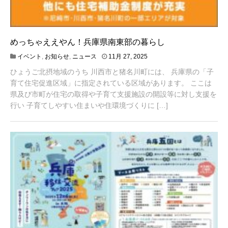
めっちゃええやん！兵庫県南東部の暮らし
1
イベント
,
お知らせ
,
ニュース
11月 27, 2025
1
ひょうご北摂地域のうち 川西市と猪名川町には、 兵庫県の「子
月
2
育て住宅促進区域」に指定されている区域があります。 ここは
7
県及び市町が住宅の取得や子育て支援施設の開設等に対し支援を
,
行い 子育てしやすい住まいや住環境づくりに […]
2
0
2
5