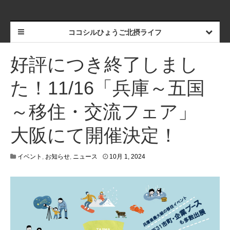
ココシルひょうご北摂ライフ
好評につき終了しまし
た！11/16「兵庫～五国
～移住・交流フェア」
大阪にて開催決定！
1
イベント
,
お知らせ
,
ニュース
10月 1, 2024
2
月
4
,
2
0
2
4