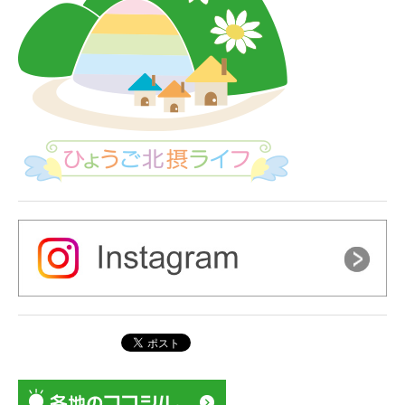
シ
ョ
ン