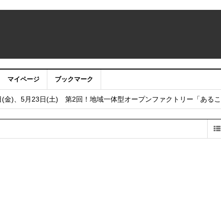
マイページ
ブックマーク
うサイト・アプリ利用停止のお知らせ
日(金)、5月23日(土) 第2回！地域一体型オープンファクトリー「ある
し
フェア2025 in 大阪 2025年12月6日（土）開催！
 まちびらき50周年記念フェスティバル 2025年11月22日（土）