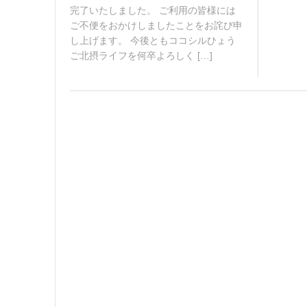
,
完了いたしました。 ご利用の皆様には
2
ご不便をおかけしましたことをお詫び申
0
し上げます。 今後ともココシルひょう
2
6
ご北摂ライフを何卒よろしく […]