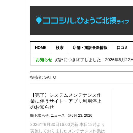
HOME
検索
店舗・施設最新情報
口コミ
【完了】システムメンテナンス作業に伴
お知らせ
好評につき終了しました！2026年5月22
めっちゃええやん！兵庫県南東部の暮ら
投稿者:
SAITO
好評につき終了しました！兵庫五国移住・交流
好評につき終了しました！日生ニュータウン
【完了】システムメンテナンス作
業に伴うサイト・アプリ利用停止
のお知らせ
6
お知らせ
,
ニュース
6月 23, 2026
月
2026年6月30日16:00更新 本日13時より
3
0
実施しておりましたメンテナンス作業は