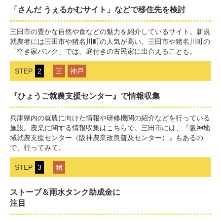
「さんだ うぇるかむサイト」などで移住先を検討
三田市の豊かな自然や食などの魅力を紹介しているサイト。新規
就農者には三田市や猪名川町の人気が高い。三田市や猪名川町の
「空き家バンク」では、庭付きの古民家に出合えることも。
STEP
2
三
神戸
『ひょうご就農支援センター』で情報収集
兵庫県内の就農に向けた情報や研修機関の紹介などを行っている
施設。農業に関する情報収集はこちらで。三田市には、『阪神地
域就農支援センター（阪神農業改良普及センター）』もあるの
で、行ってみて。
STEP
3
猪
ストーブ＆雨水タンク助成金に
注目