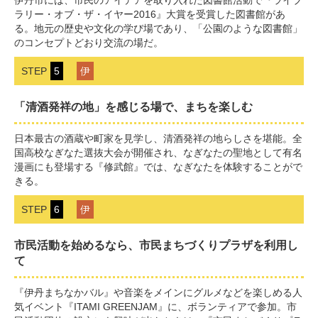
伊丹市には、市民のアイデアを取り入れた図書館活動で『ライブ
ラリー・オブ・ザ・イヤー2016』大賞を受賞した図書館があ
る。地元の歴史や文化の学び場であり、「公園のような図書館」
のコンセプトどおり交流の場だ。
STEP
5
伊
「清酒発祥の地」を感じる場で、まちを楽しむ
日本最古の酒蔵や町家を見学し、清酒発祥の地らしさを堪能。全
国高校なぎなた選抜大会が開催され、なぎなたの聖地として有名
漫画にも登場する『修武館』では、なぎなたを体験することがで
きる。
STEP
6
伊
市民活動を始めるなら、市民まちづくりプラザを利用し
て
『伊丹まちなかバル』や音楽をメインにグルメなどを楽しめる人
気イベント『ITAMI GREENJAM』に、ボランティアで参加。市