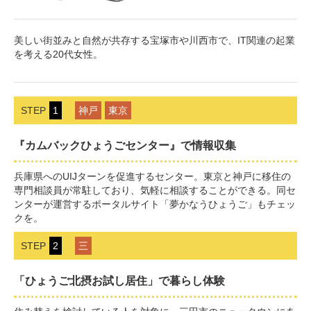
美しい街並みと自然が共存する宝塚市や川西市で、IT関連の起業
を考える20代女性。
STEP
1
神戸
東京
『カムバックひょうごセンター』で情報収集
兵庫県へのUIJターンを促進するセンター。東京と神戸に移住の
専門相談員が常駐しており、気軽に相談することができる。同セ
ンターが運営するポータルサイト「夢かなうひょうご」もチェッ
クを。
STEP
2
三
「ひょうご北摂お試し居住」で暮らし体験