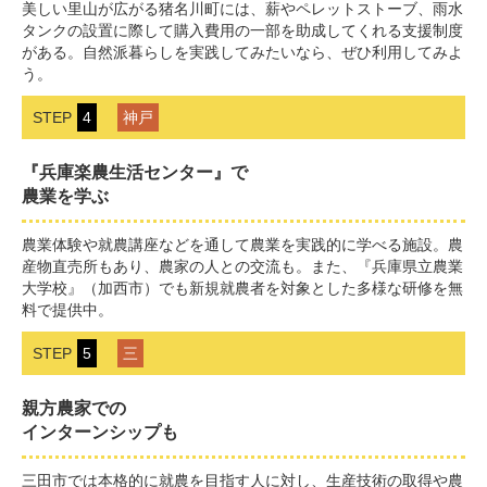
美しい里山が広がる猪名川町には、薪やペレットストーブ、雨水
タンクの設置に際して購入費用の一部を助成してくれる支援制度
がある。自然派暮らしを実践してみたいなら、ぜひ利用してみよ
う。
STEP
4
神戸
『兵庫楽農生活センター』で
農業を学ぶ
農業体験や就農講座などを通して農業を実践的に学べる施設。農
産物直売所もあり、農家の人との交流も。また、『兵庫県立農業
大学校』（加西市）でも新規就農者を対象とした多様な研修を無
料で提供中。
STEP
5
三
親方農家での
インターンシップも
三田市では本格的に就農を目指す人に対し、生産技術の取得や農