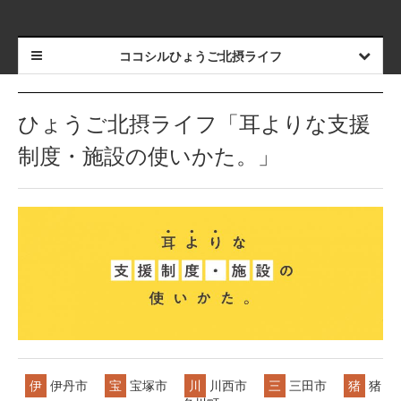
ココシルひょうご北摂ライフ
ひょうご北摂ライフ「耳よりな支援
制度・施設の使いかた。」
伊
伊丹市
宝
宝塚市
川
川西市
三
三田市
猪
猪