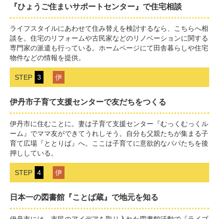
『ひょうご住まいサポートセンター』で住宅相談
ライフスタイルにあわせて住み替えを検討するなら、こちらへ相
談を。住宅のリフォームや古民家などのリノベーションに関する
専門家の派遣も行っている。ホームページにて田舎暮らしや住宅
物件などの情報を提供。
STEP
3
伊
伊丹市子育て支援センターで友だちをつくる
伊丹市に住むことに。妻は子育て支援センター『むっくむっくル
ーム』でママ友ができてうれしそう。自分も父親たちが集まる子
育て広場『ととりば』へ。ここは子育てに意欲的なパパたちを後
押ししている。
STEP
4
伊
日本一の図書館『ことば蔵』で地元を知る