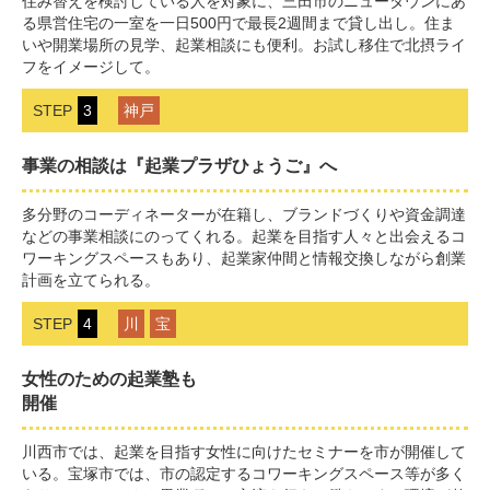
住み替えを検討している人を対象に、三田市のニュータウンにあ
る県営住宅の一室を一日500円で最長2週間まで貸し出し。住ま
いや開業場所の見学、起業相談にも便利。お試し移住で北摂ライ
フをイメージして。
STEP
3
神戸
事業の相談は『起業プラザひょうご』へ
多分野のコーディネーターが在籍し、ブランドづくりや資金調達
などの事業相談にのってくれる。起業を目指す人々と出会えるコ
ワーキングスペースもあり、起業家仲間と情報交換しながら創業
計画を立てられる。
STEP
4
川
宝
女性のための起業塾も
開催
川西市では、起業を目指す女性に向けたセミナーを市が開催して
いる。宝塚市では、市の認定するコワーキングスペース等が多く