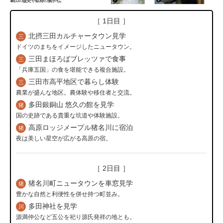
［ 1日目 ］
北摂三田カルチャータウン見学
三
ドイツのまちをイメージしたニュータウン。
三田まほろばブレッツァで食事
三
「兵庫五国」の食を堪能できる複合施設。
三田市高平地区で暮らし体験
三
農業が盛んな地区。農体験や移住者と交流。
多田銀銅山 悠久の館を見学
猪
国の史跡である貴重な坑道や体験施設。
高原ロッジメープル猪名川に宿泊
猪
夜は美しい星空が広がる高原の宿。
［ 2日目 ］
猪名川町ニュータウンを車窓見学
猪
豊かな自然と利便性を併せ持つ町並み。
多田神社を見学
川
源満仲公など五公を祀り源氏発祥の地とも。