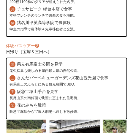
400種1100株のダリアが植えられた名所。
チェサピーク 緑台本店で食事
川
本格フレンチのランチで川西の食を堪能。
猪名川甲英高等学院で農体験
猪
学生の指導で農体験＆先輩移住者と交流。
体験バスツアー❸
日帰り（宝塚＆三田へ）
県立有馬富士公園を見学
三
昆虫採集も楽しめる県内最大級の自然公園。
さんだバーベキューガーデンズ花山観光園で食事
三
有馬富士のふもとにある観光農園でBBQ。
阪急宝塚山手台を見学
宝
長尾山系の南斜面で眺望に恵まれた住宅街。
花のみちを散策
宝
阪急宝塚駅から宝塚大劇場へ通じる散歩道。