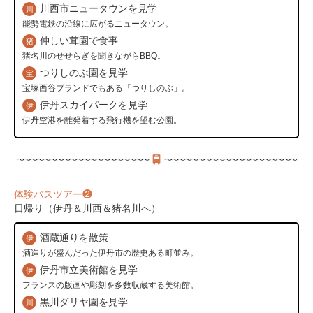
川西市ニュータウンを見学
川
能勢電鉄の沿線に広がるニュータウン。
仲しい茸園で食事
猪
猪名川のせせらぎを聞きながらBBQ。
つりしのぶ園を見学
宝
宝塚西谷ブランドでもある「つりしのぶ」。
伊丹スカイパークを見学
伊
伊丹空港を離発着する飛行機を望む公園。
体験バスツアー❷
日帰り（伊丹＆川西＆猪名川へ）
酒蔵通りを散策
伊
酒造りが盛んだった伊丹市の歴史ある町並み。
伊丹市立美術館を見学
伊
フランスの版画や彫刻を多数収蔵する美術館。
黒川ダリヤ園を見学
川