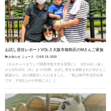
お試し居住レポートVOL.3 大阪市都島区のMさんご家族
4
お知らせ
,
ニュース
8月 19, 2020
月
（カルチャータウンで関西学院大学を背景に） 8月14日（金）
2
0
から8月16日（日）まで3日間、お試し居住を体験されたMさんご
,
家族から、次の感想をいただきました。 『私は神戸市北区出身
2
です。子供2人が小学校に入 […]
0
2
1