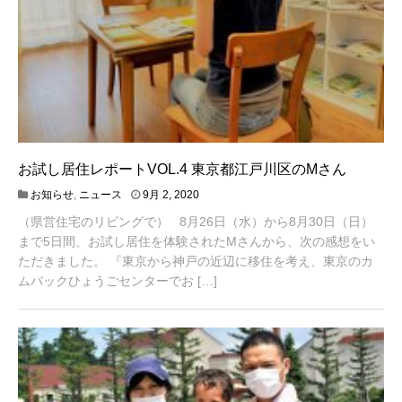
お試し居住レポートVOL.4 東京都江戸川区のMさん
4
お知らせ
,
ニュース
9月 2, 2020
月
（県営住宅のリビングで） 8月26日（水）から8月30日（日）
2
0
まで5日間、お試し居住を体験されたMさんから、次の感想をい
,
ただきました。 『東京から神戸の近辺に移住を考え、東京のカ
2
ムバックひょうごセンターでお […]
0
2
1