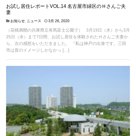
お試し居住レポートVOL.14 名古屋市緑区のＨさんご夫
妻
4
お知らせ
,
ニュース
3月 26, 2020
月
（花桃満開の兵庫県立有馬富士公園で） 3月19日（木）から3月
2
0
25日（水）まで7日間、お試し居住を体験されたＨさんご夫妻か
,
ら、次の感想をいただきました。 『私は神戸の出身です。三田
2
市は昔のイメージしかなかっ […]
0
2
1