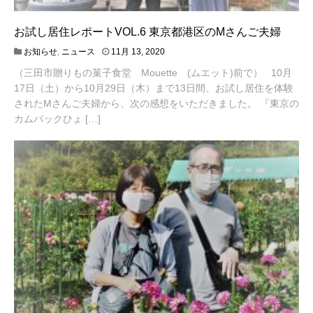
お試し居住レポートVOL.6 東京都港区のMさんご夫婦
4
お知らせ
,
ニュース
11月 13, 2020
月
（三田市贈りもの菓子食堂 Mouette (ムエット)前で） 10月
2
0
17日（土）から10月29日（木）まで13日間、お試し居住を体験
,
されたMさんご夫婦から、次の感想をいただきました。 『東京の
2
カムバックひょ […]
0
2
1