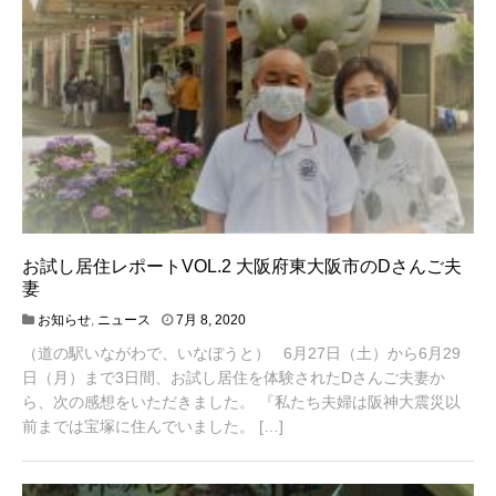
お試し居住レポートVOL.2 大阪府東大阪市のDさんご夫
妻
4
お知らせ
,
ニュース
7月 8, 2020
月
（道の駅いながわで、いなぼうと） 6月27日（土）から6月29
2
0
日（月）まで3日間、お試し居住を体験されたDさんご夫妻か
,
ら、次の感想をいただきました。 『私たち夫婦は阪神大震災以
2
前までは宝塚に住んでいました。 […]
0
2
1