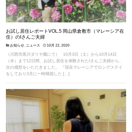
お試し居住レポートVOL.5 岡山県倉敷市（マレーシア在
住）のIさんご夫婦
4
お知らせ
,
ニュース
10月 22, 2020
月
（川西市黒川ダリヤ園にて） 10月3日（土）から10月14日
2
0
（水）まで12日間、お試し居住を体験されたIさんご夫婦から、
,
次の感想をいただきました。 『現在マレーシアでロングステイ
2
をしており3月に一時帰国した […]
0
2
1