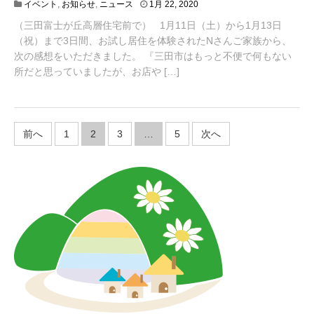
4
イベント
,
お知らせ
,
ニュース
1月 22, 2020
月
（三田富士が丘高層住宅前で） 1月11日（土）から1月13日
2
0
（祝）まで3日間、お試し居住を体験されたNさんご家族から、
,
次の感想をいただきました。 『三田市はもっと不便で何もない
2
所だと思っていましたが、お店や […]
0
2
1
投
前へ
1
2
3
…
5
次へ
稿
の
ペ
ー
ジ
送
り