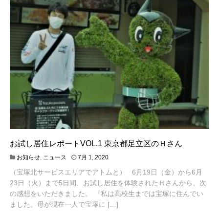
お試し居住レポートVOL.1 東京都足立区のＨさん
4
お知らせ
,
ニュース
7月 1, 2020
月
（宝塚北サービスエリアでアトムと） 6月19日（金）から6月
2
0
23日（火）まで5日間、お試し居住を体験されたＨさんから、次
,
の感想をいただきました。 『私は高校生までは宝塚に住んでい
2
ました。母が現在一人で宝塚に […]
0
2