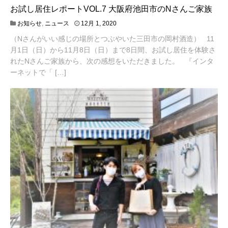
お試し居住レポートVOL.7 大阪府池田市のNさんご家族
4
お知らせ
,
ニュース
12月 1, 2020
月
（Nさんがいい感じの場所とつぶやいた三田市の岡村酒造） 11
2
0
月1日（日）から11月8日（日）まで8日間、お試し居住を体験さ
,
れたNさんご家族から、次の感想をいただきました。 『インタ
2
ーネットで「 […]
0
2
1