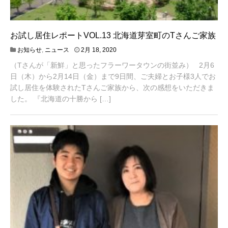
お試し居住レポートVOL.13 北海道芽室町のTさんご家族
4
お知らせ
,
ニュース
2月 18, 2020
月
（Tさんが「新鮮」と思ったフラーワータウンの街並み） 2月6
2
0
日（木）から2月14日（金）まで9日間、ご夫婦とお子様3人でお
,
試し居住を体験されたTさんご家族から、次の感想をいただきま
2
した。 『北海道の十勝から […]
0
2
1