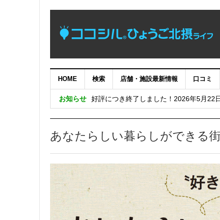
HOME
検索
店舗・施設最新情報
口コミ
【完了】システムメンテナンス作業に伴
お知らせ
好評につき終了しました！2026年5月22
めっちゃええやん！兵庫県南東部の暮ら
好評につき終了しました！兵庫五国移住・交流
あなたらしい暮らしができる
好評につき終了しました！日生ニュータウン