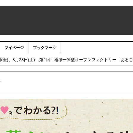
マイページ
ブックマーク
うサイト・アプリ利用停止のお知らせ
日(金)、5月23日(土) 第2回！地域一体型オープンファクトリー「ある
し
フェア2025 in 大阪 2025年12月6日（土）開催！
街
 まちびらき50周年記念フェスティバル 2025年11月22日（土）