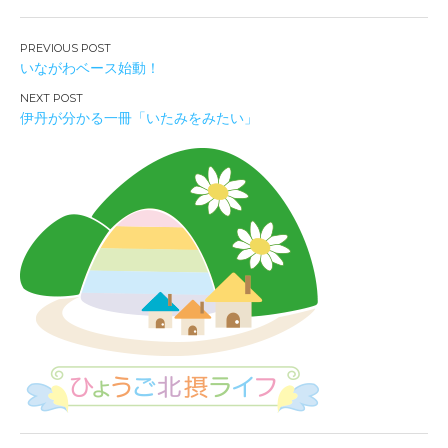
投
いながわベース始動！
稿
ナ
伊丹が分かる一冊「いたみをみたい」
ビ
ゲ
ー
シ
ョ
ン