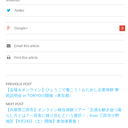
SHARING
Twitter
Google+
0
Email this article
Print this article
投
【会場＆オンライン】ひょうごで働こう！おためし企業体験 事
稿
前説明会 in TOKYOの開催（東京都）
ナ
ビ
【兵庫県三田市】オンライン移住体験ツアー「五感を解き放つ暮
ゲ
らし方とは？～田舎に移り住むという選択～」from 三田市小野
ー
地区【9月24日（土）開催】参加者募集！