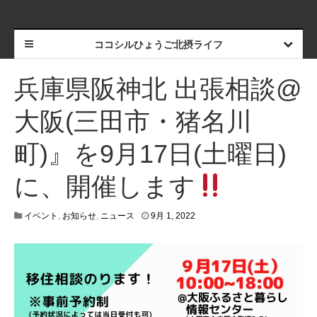
ココシルひょうご北摂ライフ
兵庫県阪神北 出張相談@
大阪(三田市・猪名川
町)』を9月17日(土曜日)
に、開催します
9
イベント
,
お知らせ
,
ニュース
9月 1, 2022
月
1
,
2
0
2
2