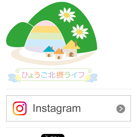
シ
ョ
ン