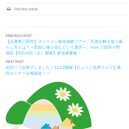
Print this article
投
【兵庫県三田市】オンライン移住体験ツアー「五感を解き放つ暮
稿
らし方とは？～田舎に移り住むという選択～」from 三田市小野
ナ
地区【9月24日（土）開催】参加者募集！
ビ
ゲ
好評につき終了しました！11/12開催【ひょうご北摂ライフ】移
ー
住セミナー＆相談会！！
シ
ョ
ン