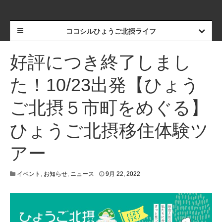
ココシルひょうご北摂ライフ
好評につき終了しまし
た！10/23出発【ひょう
ご北摂５市町をめぐる】
ひょうご北摂移住体験ツ
アー
1
イベント
,
お知らせ
,
ニュース
9月 22, 2022
0
月
3
1
,