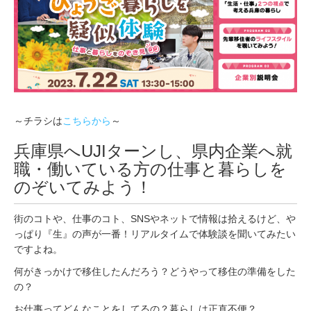
2
0
2
3
～チラシは
こちらから
～
兵庫県へUJIターンし、県内企業へ就
職・働いている方の仕事と暮らしを
のぞいてみよう！
街のコトや、仕事のコト、SNSやネットで情報は拾えるけど、や
っぱり『生』の声が一番！リアルタイムで体験談を聞いてみたい
ですよね。
何がきっかけで移住したんだろう？どうやって移住の準備をした
の？
お仕事ってどんなことをしてるの？暮らしは正直不便？