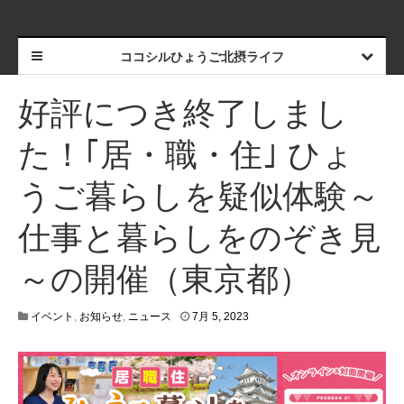
ココシルひょうご北摂ライフ
好評につき終了しまし
た！｢居・職・住｣ ひょ
うご暮らしを疑似体験～
仕事と暮らしをのぞき見
～の開催（東京都）
1
イベント
,
お知らせ
,
ニュース
7月 5, 2023
1
月
1
7
,