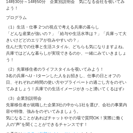
14時30分～14時50分 企業別説明会 気になる会社を覗いてみ
よう！
プログラム
（1）生活・仕事 2つの視点で考える兵庫の暮らし
「どんな産業が強いの？」「給与や生活水準は？」「兵庫って大
きいけどどのエリアが住みやすいの？」
住んだ先での仕事と生活スタイル、どちらも気になりますよね。
兵庫ではどんな暮らしが実現できるのか、一緒にみていきましょ
う！
（2）先輩移住者のライフスタイルを覗いてみよう！
3名の兵庫へU・Iターンした人をお招きし、仕事の日とオフの
日、それぞれの時間の使い方やプライベートの過ごし方をのぞい
てみましょう！兵庫での生活イメージがきっと湧いてくるはず♪
（3）企業別説明会
先輩移住者が就職した企業3社の中から1社を選び、会社の事業内
容や特徴、強みをのぞいてみましょう。
気になることがあればチャットやその場で質問OK！実際に働く
人の”声”を聞くことができるチャンスです！