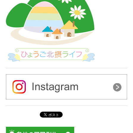
シ
ョ
ン