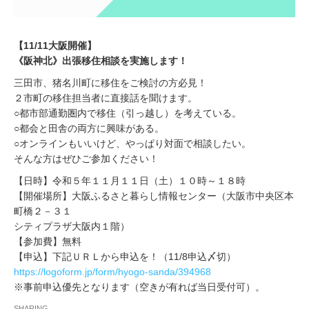
【11/11大阪開催】
《阪神北》出張移住相談を実施します！
三田市、猪名川町に移住をご検討の方必見！
２市町の移住担当者に直接話を聞けます。
○都市部通勤圏内で移住（引っ越し）を考えている。
○都会と田舎の両方に興味がある。
○オンラインもいいけど、やっぱり対面で相談したい。
そんな方はぜひご参加ください！
【日時】令和５年１１月１１日（土）１０時～１８時
【開催場所】大阪ふるさと暮らし情報センター（大阪市中央区本
町橋２－３１
シティプラザ大阪内１階）
【参加費】無料
【申込】下記ＵＲＬから申込を！（11/8申込〆切）
https://logoform.jp/form/hyogo-sanda/394968
※事前申込優先となります（空きが有れば当日受付可）。
SHARING