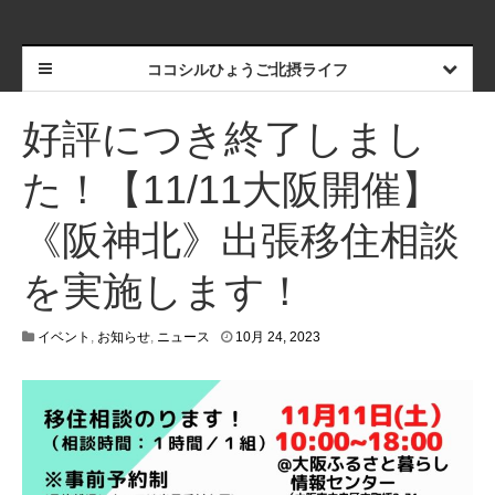
ココシルひょうご北摂ライフ
好評につき終了しまし
た！【11/11大阪開催】
《阪神北》出張移住相談
を実施します！
1
イベント
,
お知らせ
,
ニュース
10月 24, 2023
1
月
1
7
,
2
0
2