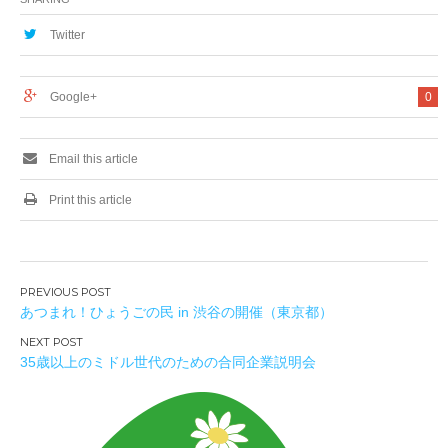
Twitter
Google+
0
Email this article
Print this article
投
あつまれ！ひょうごの民 in 渋谷の開催（東京都）
稿
ナ
35歳以上のミドル世代のための合同企業説明会
ビ
ゲ
ー