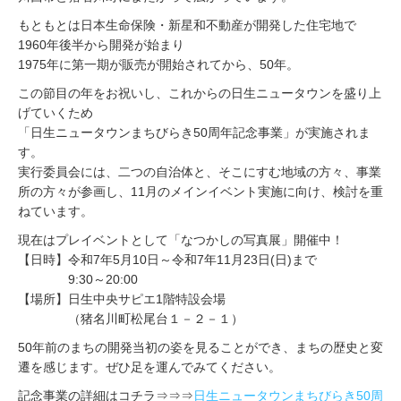
もともとは日本生命保険・新星和不動産が開発した住宅地で
1960年後半から開発が始まり
1975年に第一期が販売が開始されてから、50年。
この節目の年をお祝いし、これからの日生ニュータウンを盛り上
げていくため
「日生ニュータウンまちびらき50周年記念事業」が実施されま
す。
実行委員会には、二つの自治体と、そこにすむ地域の方々、事業
所の方々が参画し、11月のメインイベント実施に向け、検討を重
ねています。
現在はプレイベントとして「なつかしの写真展」開催中！
【日時】令和7年5月10日～令和7年11月23日(日)まで
9:30～20:00
【場所】日生中央サピエ1階特設会場
（猪名川町松尾台１－２－１）
50年前のまちの開発当初の姿を見ることができ、まちの歴史と変
遷を感じます。ぜひ足を運んでみてください。
記念事業の詳細はコチラ⇒⇒⇒
日生ニュータウンまちびらき50周