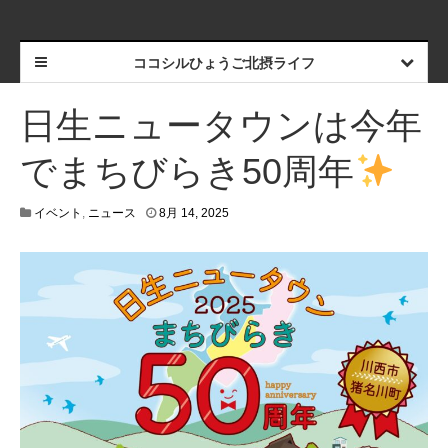
ココシルひょうご北摂ライフ
日生ニュータウンは今年
でまちびらき50周年
6
イベント
,
ニュース
8月 14, 2025
月
2
,
2
0
2
6