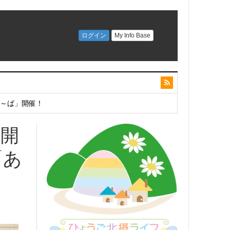
こ～ば」開催！
）開
「あ
開催！