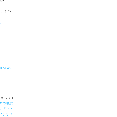
し、イベ
HFfJWv
市内で勉強
」に『ソト
います！