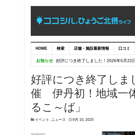
HOME
検索
店舗・施設最新情報
口コミ
【完了】システムメンテナンス作業に伴
お知らせ
好評につき終了しました！2026年5月22
めっちゃええやん！兵庫県南東部の暮ら
好評につき終了しまし
好評につき終了しました！兵庫五国移住・交流
催 伊丹初！地域一
好評につき終了しました！日生ニュータウン
るこ～ば」
6
イベント
,
ニュース
9月 10, 2025
月
2
SHARING
,