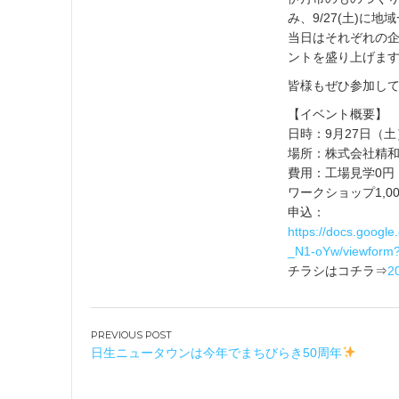
み、9/27(土)
当日はそれぞれの
ントを盛り上げま
皆様もぜひ参加し
【イベント概要】
日時：9月27日（土）
場所：株式会社精
費用：工場見学0円
ワークショップ1,
申込：
https://docs.goo
_N1-oYw/viewform
チラシはコチラ⇒
2
投
日生ニュータウンは今年でまちびらき50周年
稿
ナ