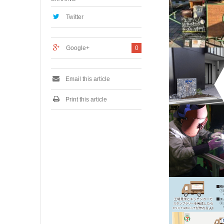
2
0
Twitter
2
6
Google+
0
Email this article
Print this article