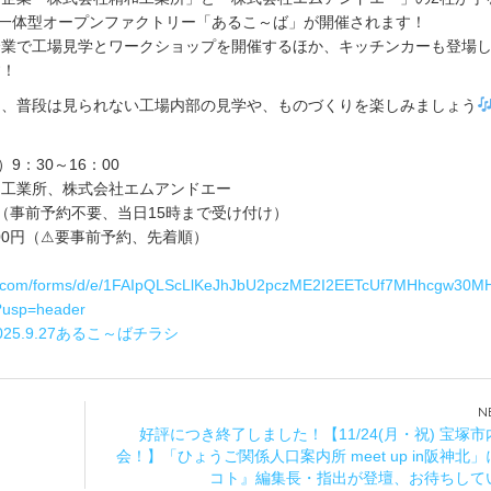
に地域一体型オープンファクトリー「あるこ～ば」が開催されます！
企業で工場見学とワークショップを開催するほか、キッチンカーも登場
す！
て、普段は見られない工場内部の見学や、ものづくりを楽しみましょう
9：30～16：00
和工業所、株式会社エムアンドエー
（事前予約不要、当日15時まで受け付け）
000円（⚠要事前予約、先着順）
gle.com/forms/d/e/1FAIpQLScLlKeJhJbU2pczME2I2EETcUf7MHhcgw30M
?usp=header
025.9.27あるこ～ばチラシ
好評につき終了しました！【11/24(月・祝) 宝塚
会！】「ひょうご関係人口案内所 meet up in阪神北
コト』編集長・指出が登壇、お待ちして