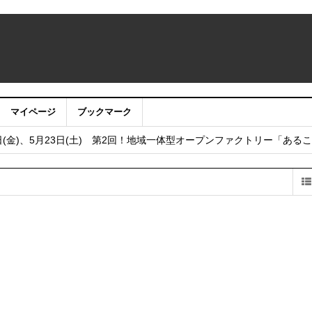
マイページ
ブックマーク
うサイト・アプリ利用停止のお知らせ
日(金)、5月23日(土) 第2回！地域一体型オープンファクトリー「ある
し
フェア2025 in 大阪 2025年12月6日（土）開催！
 まちびらき50周年記念フェスティバル 2025年11月22日（土）