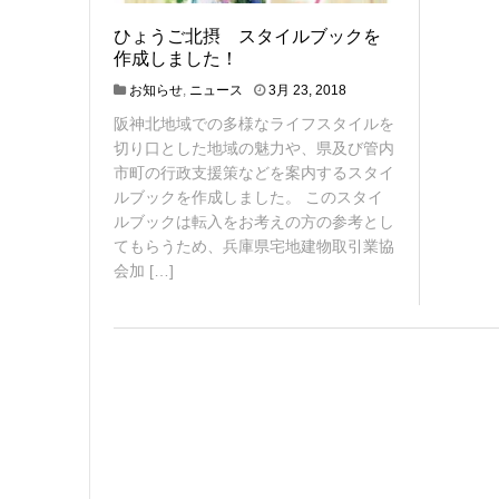
ひょうご北摂 スタイルブックを
作成しました！
4
お知らせ
,
ニュース
3月 23, 2018
月
阪神北地域での多様なライフスタイルを
9
,
切り口とした地域の魅力や、県及び管内
2
市町の行政支援策などを案内するスタイ
0
ルブックを作成しました。 このスタイ
1
ルブックは転入をお考えの方の参考とし
8
てもらうため、兵庫県宅地建物取引業協
会加 […]