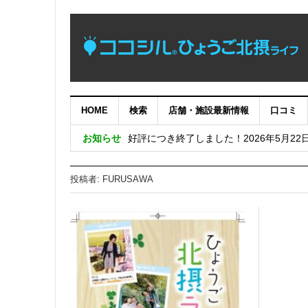
HOME
検索
店舗・施設最新情報
口コミ
【完了】システムメンテナンス作業に伴
お知らせ
好評につき終了しました！2026年5月22
めっちゃええやん！兵庫県南東部の暮ら
投稿者:
FURUSAWA
好評につき終了しました！兵庫五国移住・交流
好評につき終了しました！日生ニュータウン