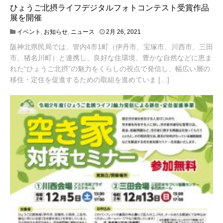
ひょうご北摂ライフデジタルフォトコンテスト受賞作品
展を開催
3
イベント
,
お知らせ
,
ニュース
2月 26, 2021
月
阪神北県民局では、管内4市1町（伊丹市、宝塚市、川西市、三田
1
,
市、猪名川町）と連携し、良好な住環境、豊かな自然などに恵ま
2
れた“ひょうご北摂”の魅力をくらしの視点で発信し、幅広い層の
0
移住・定住を促進するための取組を進めていま […]
2
1