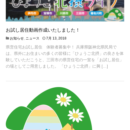
お試し居住動画作成いたしました！
8
お知らせ
,
ニュース
7月 13, 2018
月
県営住宅お試し居住 体験者募集中！ 兵庫県阪神北県民局で
1
0
は、県外にお住まいの多くの皆様に「ひょうご北摂」の良さを体
,
験していただこうと、三田市の県営住宅の一室を「お試し居住」
2
の場としてご用意しました。 「ひょうご北摂」に興 […]
0
1
8