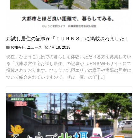
お試し居住の記事が「ＴＵＲＮＳ」に掲載されました！
8
お知らせ
,
ニュース
7月 18, 2018
月
現在、ひょうご北摂での暮らしを体験いただける方を募集してい
1
0
る「兵庫県営住宅お試し居住」の記事がTURNＳWEBサイトにて
,
掲載されております。ひょうご北摂エリアの様子や実際の居室に
2
ついて紹介されていますので、ぜひ一度、のぞ […]
0
1
8