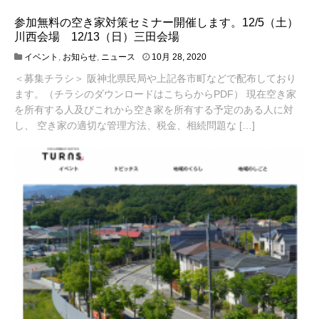
参加無料の空き家対策セミナー開催します。12/5（土）
川西会場 12/13（日）三田会場
1
イベント
,
お知らせ
,
ニュース
10月 28, 2020
0
＜募集チラシ＞ 阪神北県民局や上記各市町などで配布しており
月
2
ます。（チラシのダウンロードはこちらからPDF） 現在空き家
8
を所有する人及びこれから空き家を所有する予定のある人に対
,
し、 空き家の適切な管理方法、税金、相続問題な […]
2
0
2
0