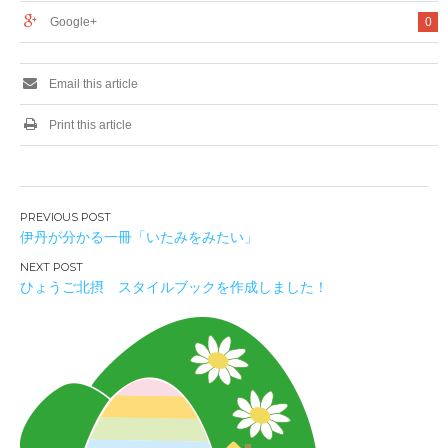
Google+
0
Email this article
Print this article
投
伊丹が分かる一冊「いたみをみたい」
稿
ナ
ひょうご北摂 スタイルブックを作成しました！
ビ
ゲ
ー
シ
ョ
ン