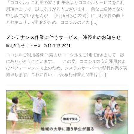
「ココシル」ご利用の皆さま 平素よりココシルサービスをご利
用頂きまして、誠にありがとうございます。 急なご連絡となり
申し訳ございませんが、【9月5日(火) 22時】に、利便性の向上
とセキュリティ強化のため、ココシルのアカ […]
メンテナンス作業に伴うサービス一時停止のお知らせ
1
お知らせ
,
ニュース
11月 17, 2021
1
ココシルご利用者様 平素よりココシルをご利用頂きまして、誠
月
1
にありがとうございます。 この度、ココシルの安定運用およ
6
びパフォーマンス向上のため、システムサーバーの移行作業を実
,
施致します。これに伴い、下記移行作業期間中は […]
2
0
2
1