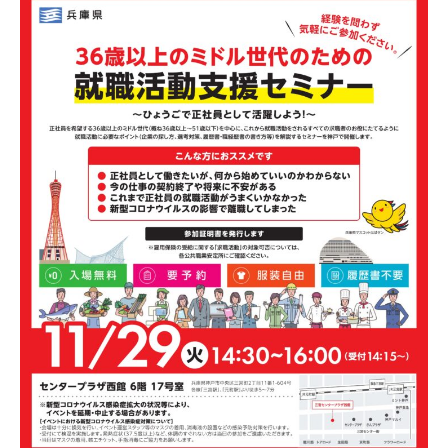
3
,
2
0
2
2