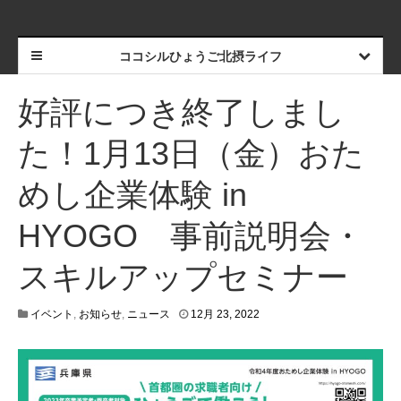
ココシルひょうご北摂ライフ
好評につき終了しまし
た！1月13日（金）おた
めし企業体験 in
HYOGO 事前説明会・
スキルアップセミナー
4
イベント
,
お知らせ
,
ニュース
12月 23, 2022
月
1
9
,
2