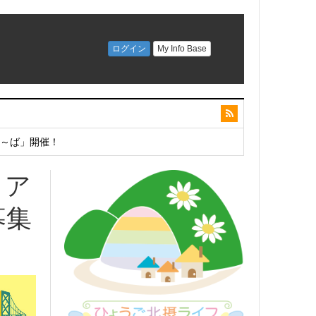
こ～ば」開催！
リア
募集
開催！