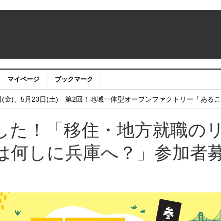
マイページ
ブックマーク
うサイト・アプリ利用停止のお知らせ
日(金)、5月23日(土) 第2回！地域一体型オープンファクトリー「ある
し
した！「移住・地方就職の
フェア2025 in 大阪 2025年12月6日（土）開催！
は何しに兵庫へ？」参加者
 まちびらき50周年記念フェスティバル 2025年11月22日（土）