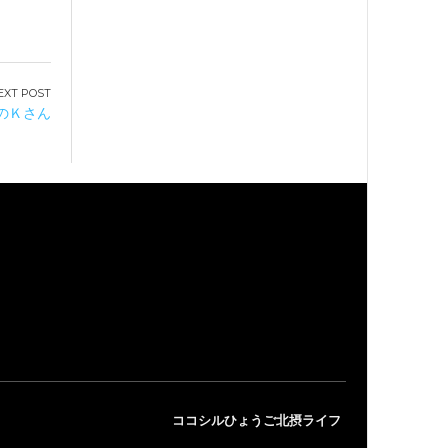
区のＫさん
ココシルひょうご北摂ライフ