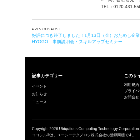
TEL：0120-431
投
好評につき終了しました！1月13日（金）おためし企業体
稿
HYOGO 事前説明会・スキルアップセミナー
ナ
ビ
ゲ
ー
記事カテゴリー
このサ
シ
ョ
利用規約
イベント
プライバ
ン
お知らせ
お問合せ
ニュース
Copyright
2026
Ubiquitous Computing Technology Corporation
ココシル®は、ユーシーテクノロジ株式会社の登録商標です。