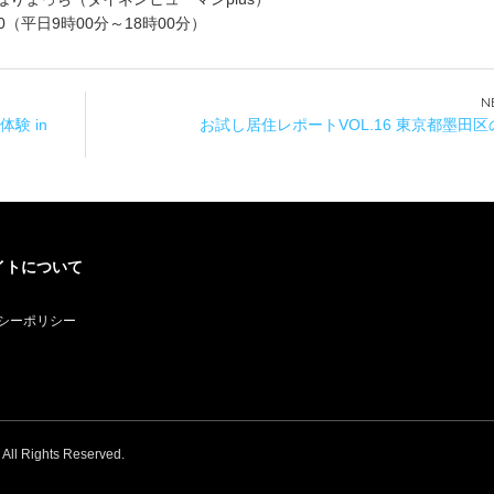
-550（平日9時00分～18時00分）
験 in
お試し居住レポートVOL.16 東京都墨田
イトについて
シーポリシー
. All Rights Reserved.