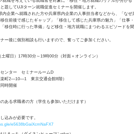
ーン就職を考えている就職者を対象に「移住・地方就職のリアルが分かる
と題してUJIターン就職促進セミナーを開催します。
県内企業へ就職された方や兵庫県内企業の人事担当者などから、「なぜ
「移住前後で感じたギャップ」「移住して感じた兵庫県の魅力」「仕事
」「移住時に行った準備」など移住・地方就職にまつわるエピソードを
ナー後に個別相談も行いますので、奮ってご参加ください。
土曜日）17時30分～19時00分（対面＋オンライン）
センター セミナールームD
楽町2―10―1 東京交通会館8階）
も同時開催
のある求職者の方（学生も参加いただけます）
申し込みが必要です。
orms.gle/e5638bGaiXcmNaFX7
はりまっち（ダイネンヒューマンplus）