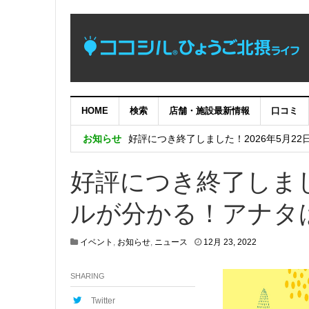
HOME
検索
店舗・施設最新情報
口コミ
【完了】システムメンテナンス作業に伴
お知らせ
好評につき終了しました！2026年5月22
めっちゃええやん！兵庫県南東部の暮ら
好評につき終了しま
好評につき終了しました！兵庫五国移住・交流
ルが分かる！アナタ
好評につき終了しました！日生ニュータウン
4
イベント
,
お知らせ
,
ニュース
12月 23, 2022
月
1
SHARING
9
,
2
Twitter