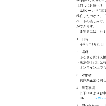
兵庫県へのUJIタ
は何しに兵庫へ？」
UJIターンで兵庫
移住したのか？」
ベートの楽しみ方
ができます。
希望者には、セミ
1 日時
令和5年1月28日（
2 場所
ふるさと回帰支援
（東京都千代田区有
※オンライン上で
3 対象者
兵庫県企業に関心
4 留意事項
以下URLよりお
URL：
https://f
5 問い合わせ先 