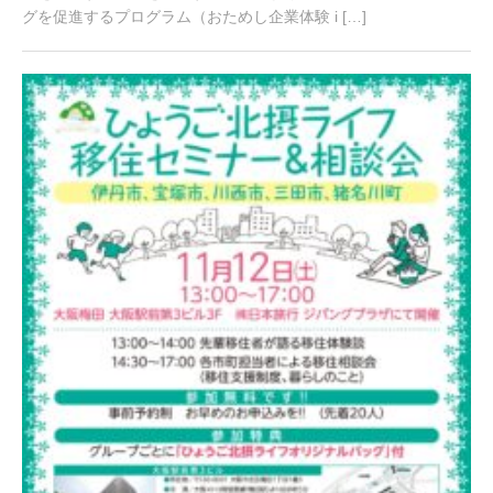
2
グを促進するプログラム（おためし企業体験 i […]
0
2
3