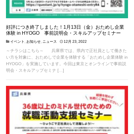
好評につき終了しました！1月13日（金）おためし企業
体験 in HYOGO 事前説明会・スキルアップセミナー
4
イベント
,
お知らせ
,
ニュース
12月 23, 2022
月
～チラシはこちら～ 兵庫県では、県内で正社員として働きた
1
9
い方を対象に、おためしで企業を体験する「おためし企業体験 in
,
HYOGO」を実施しています。今回は東京とオンラインで事前説
2
明会・スキルアップセミナ […]
0
2
3