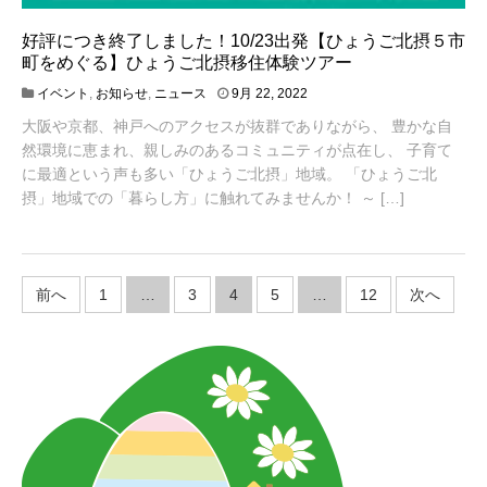
好評につき終了しました！10/23出発【ひょうご北摂５市
町をめぐる】ひょうご北摂移住体験ツアー
1
イベント
,
お知らせ
,
ニュース
9月 22, 2022
0
大阪や京都、神戸へのアクセスが抜群でありながら、 豊かな自
月
3
然環境に恵まれ、親しみのあるコミュニティが点在し、 子育て
1
に最適という声も多い「ひょうご北摂」地域。 「ひょうご北
,
摂」地域での「暮らし方」に触れてみませんか！ ～ […]
2
0
2
2
投
前へ
1
…
3
4
5
…
12
次へ
稿
の
ペ
ー
ジ
送
り