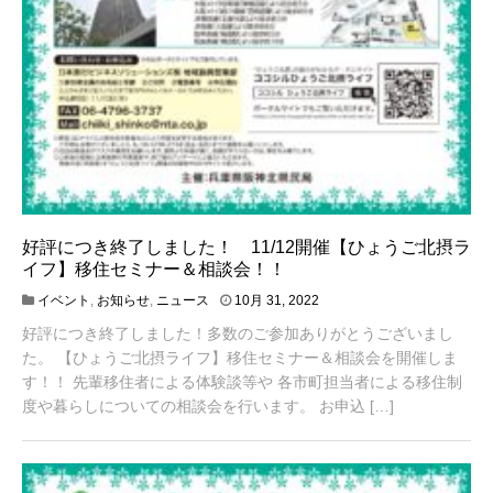
好評につき終了しました！ 11/12開催【ひょうご北摂ラ
イフ】移住セミナー＆相談会！！
1
イベント
,
お知らせ
,
ニュース
10月 31, 2022
1
好評につき終了しました！多数のご参加ありがとうございまし
月
1
た。 【ひょうご北摂ライフ】移住セミナー＆相談会を開催しま
4
す！！ 先輩移住者による体験談等や 各市町担当者による移住制
,
度や暮らしについての相談会を行います。 お申込 […]
2
0
2
2