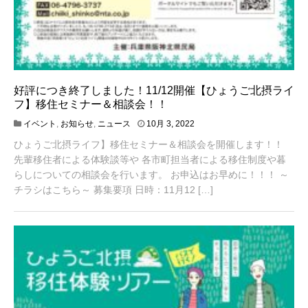
好評につき終了しました！11/12開催【ひょうご北摂ライ
フ】移住セミナー＆相談会！！
4
イベント
,
お知らせ
,
ニュース
10月 3, 2022
月
ひょうご北摂ライフ】移住セミナー＆相談会を開催します！！
1
9
先輩移住者による体験談等や 各市町担当者による移住制度や暮
,
らしについての相談会を行います。 お申込はお早めに！！！ ～
2
チラシはこちら～ 募集要項 日時：11月12 […]
0
2
3