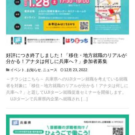
好評につき終了しました！「移住・地方就職のリアルが
分かる！アナタは何しに兵庫へ？」参加者募集
4
イベント
,
お知らせ
,
ニュース
12月 23, 2022
月
～チラシはこちら～ 兵庫県へのUJIターン就職を考えている就職
1
9
者を対象に「移住・地方就職のリアルが分かる！アナタは何しに
,
兵庫へ？」と題してUJIターン就職促進セミナーを開催します。
2
UJIターンで兵庫県内企業へ就職され […]
0
2
3