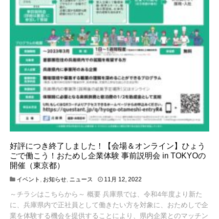
好評につき終了しました！【会場＆オンライン】ひょう
ごで働こう！おためし企業体験 事前説明会 in TOKYOの
開催（東京都）
4
イベント
,
お知らせ
,
ニュース
11月 12, 2022
月
～チラシはこちらから～ 概要 兵庫県では、令和4年度より新た
1
9
に、兵庫県内で正社員として働きたい方を対象に、おためしで企
,
業を体験する機会を提供することにより、県内企業とのマッチン