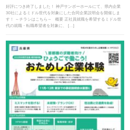
2
好評につき終了しました！ 神戸サンボーホールにて、県内企業
月
2
30社によるミドル世代を対象にした合同企業説明会を開催しま
3
す！ ～チラシはこちら～ 概要 正社員就職を希望するミドル世
,
代の就職・転職希望者を対象に、 […]
2
0
2
2