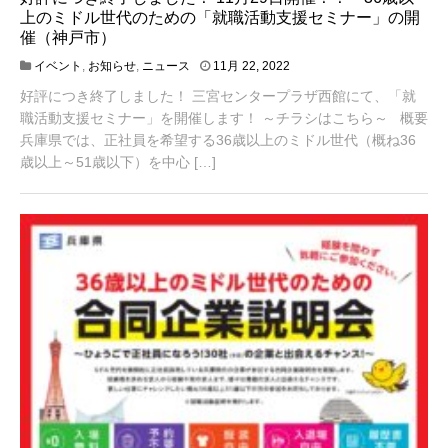
上のミドル世代のための「就職活動支援セミナー」の開
催（神戸市）
1
イベント
,
お知らせ
,
ニュース
11月 22, 2022
2
好評につき終了しました！ 三宮センタープラザ西館にて、「就
月
2
職活動支援セミナー」を開催します！ ～チラシはこちら～ 概要
3
兵庫県では、正社員を希望する36歳以上のミドル世代（概ね36
,
歳以上～51歳以下）を中心 […]
2
0
2
2