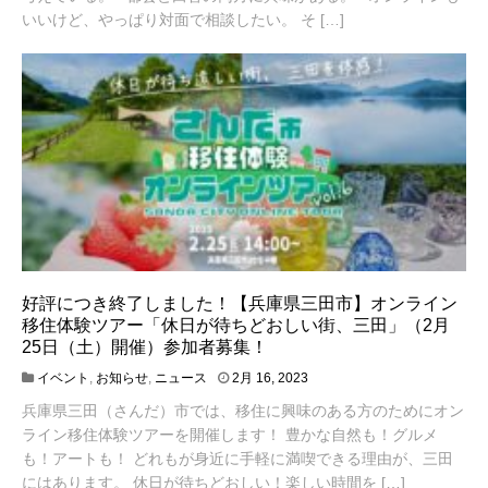
,
いいけど、やっぱり対面で相談したい。 そ […]
2
0
2
3
好評につき終了しました！【兵庫県三田市】オンライン
移住体験ツアー「休日が待ちどおしい街、三田」（2月
25日（土）開催）参加者募集！
4
イベント
,
お知らせ
,
ニュース
2月 16, 2023
月
兵庫県三田（さんだ）市では、移住に興味のある方のためにオン
1
9
ライン移住体験ツアーを開催します！ 豊かな自然も！グルメ
,
も！アートも！ どれもが身近に手軽に満喫できる理由が、三田
2
にはあります。 休日が待ちどおしい！楽しい時間を […]
0