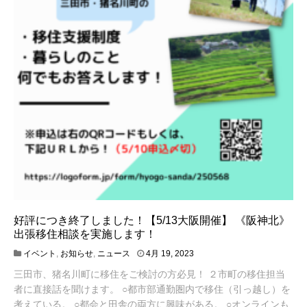
好評につき終了しました！【5/13大阪開催】 《阪神北》
出張移住相談を実施します！
1
イベント
,
お知らせ
,
ニュース
4月 19, 2023
1
三田市、猪名川町に移住をご検討の方必見！ ２市町の移住担当
月
1
者に直接話を聞けます。 ○都市部通勤圏内で移住（引っ越し）を
7
考えている。 ○都会と田舎の両方に興味がある。 ○オンラインも