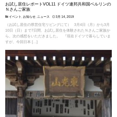
お試し居住レポートVOL11 ドイツ連邦共和国ベルリンの
Ｎさんご家族
4
イベント
,
お知らせ
,
ニュース
3月 14, 2019
月
（お試し居住の県営住宅リビングにて） 3月4日（月）から3月
2
0
10日（日）まで7日間、お試し居住を体験されたＮさんご家族か
,
ら、次の感想をいただきました。 『現在ドイツで暮らしていま
2
すが、今回日本 […]
0
2
1