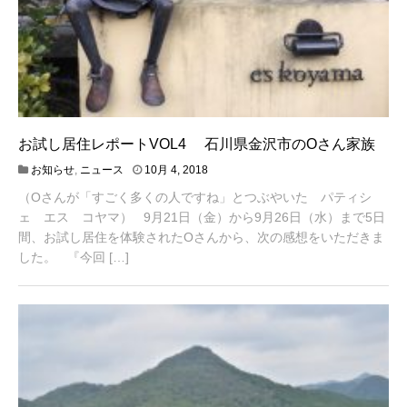
お試し居住レポートVOL4 石川県金沢市のOさん家族
4
お知らせ
,
ニュース
10月 4, 2018
月
（Oさんが「すごく多くの人ですね」とつぶやいた パティシ
2
0
ェ エス コヤマ） 9月21日（金）から9月26日（水）まで5日
,
間、お試し居住を体験されたOさんから、次の感想をいただきま
2
した。 『今回 […]
0
2
1