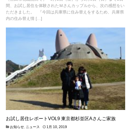
2
0
間、お試し居住を体験されたＭさんカップルから、次の感想をい
,
ただきました。 『今回は兵庫県に住み替えをするため、兵庫県
2
内の住み替え情 […]
0
2
1
お試し居住レポートVOL9 東京都杉並区Aさんご家族
4
お知らせ
,
ニュース
1月 10, 2019