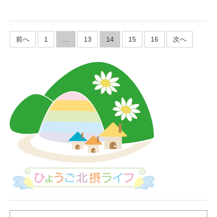
2
1
投
前へ
1
…
13
14
15
16
次へ
稿
の
ペ
ー
ジ
送
り