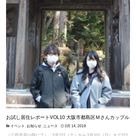
お試し居住レポートVOL10 大阪市都島区Ｍさんカップル
4
イベント
,
お知らせ
,
ニュース
3月 14, 2019
月
（三田市花山院にて） 3月2日（土）から3月3日（日）まで2日