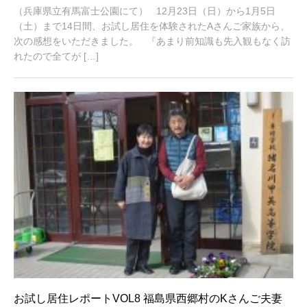
月
（兵庫県立有馬富士公園にて） 12月23日（日）から1月5日
2
0
（土）まで14日間、お試し居住を体験されたAさんご家族から、
,
次の感想をいただきました。 『あまり前知識も先入観もなく訪
2
れたので全てが […]
0
2
1
お試し居住レポートVOL8 福島県西郷村のKさんご夫妻