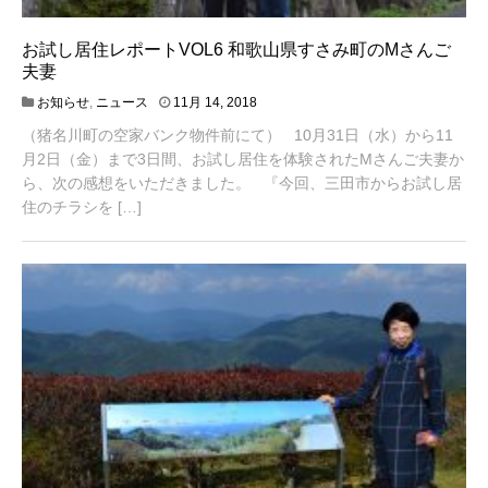
お試し居住レポートVOL6 和歌山県すさみ町のMさんご
夫妻
4
お知らせ
,
ニュース
11月 14, 2018
月
（猪名川町の空家バンク物件前にて） 10月31日（水）から11
2
0
月2日（金）まで3日間、お試し居住を体験されたMさんご夫妻か
,
ら、次の感想をいただきました。 『今回、三田市からお試し居
2
住のチラシを […]
0
2
1