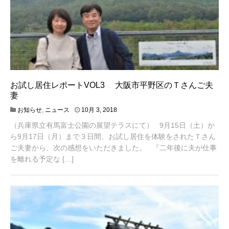
お試し居住レポートVOL3 大阪市平野区のＴさんご夫
妻
4
お知らせ
,
ニュース
10月 3, 2018
月
（兵庫県立有馬富士公園の展望テラスにて） 9月15日（土）か
2
0
ら9月17日（月）まで３日間、お試し居住を体験をされたＴさん
,
ご夫妻から、次の感想をいただきました。 『二年後に夫が仕事
2
を離れる予定な […]
0
2
1