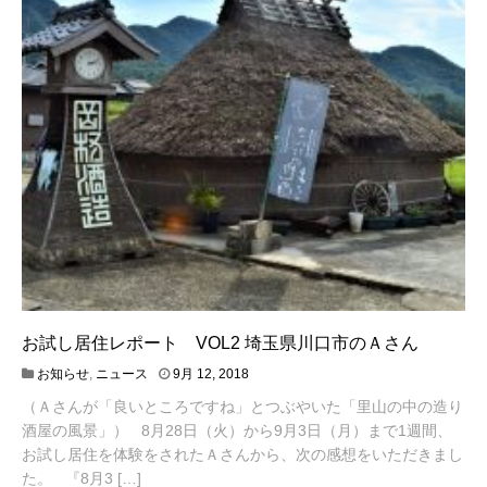
お試し居住レポート VOL2 埼玉県川口市のＡさん
4
お知らせ
,
ニュース
9月 12, 2018
月
（Ａさんが「良いところですね」とつぶやいた「里山の中の造り
2
0
酒屋の風景」） 8月28日（火）から9月3日（月）まで1週間、
,
お試し居住を体験をされたＡさんから、次の感想をいただきまし
2
た。 『8月3 […]
0