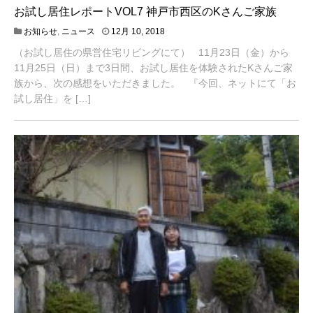
お試し居住レポートVOL7 神戸市西区のKさんご家族
4
お知らせ
,
ニュース
12月 10, 2018
月
（お試し居住の県営住宅リビングにて） 11月23日（金）から
2
0
11月25日（日）まで3日間、お試し居住を体験されたKさんご家
,
族から、次の感想をいただきました。 『今回、ネットにて「お
2
試し居住」を […]
0
2
1