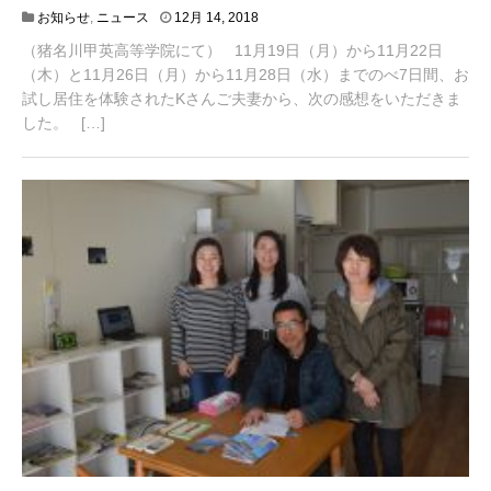
4
お知らせ
,
ニュース
12月 14, 2018
月
（猪名川甲英高等学院にて） 11月19日（月）から11月22日
2
0
（木）と11月26日（月）から11月28日（水）までのべ7日間、お
,
試し居住を体験されたKさんご夫妻から、次の感想をいただきま
2
した。 […]
0
2
1