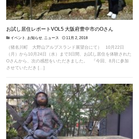
お試し居住レポートVOL5 大阪府豊中市のOさん
4
イベント
,
お知らせ
,
ニュース
11月 2, 2018
月
（猪名川町 大野山アルプスランド展望台にて） 10月22日
2
0
（月）から10月24日（水）まで3日間、お試し居住を体験された
,
Oさんから、次の感想をいただきました。 『今回、8月に参加
2
させていただき […]
0
2
1