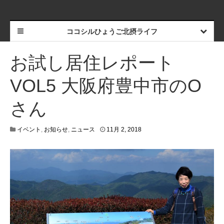
ココシルひょうご北摂ライフ
お試し居住レポート
VOL5 大阪府豊中市のO
さん
4
イベント
,
お知らせ
,
ニュース
11月 2, 2018
月
2
0
,
2
0
2
1