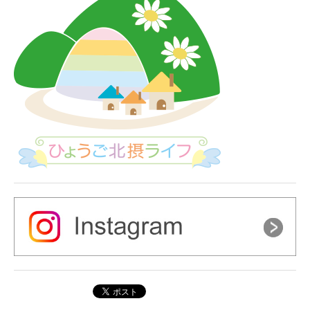
ー
シ
ョ
ン