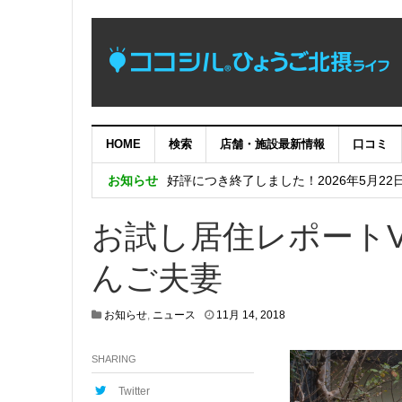
HOME
検索
店舗・施設最新情報
口コミ
【完了】システムメンテナンス作業に伴
お知らせ
好評につき終了しました！2026年5月22
めっちゃええやん！兵庫県南東部の暮ら
お試し居住レポートV
好評につき終了しました！兵庫五国移住・交流
んご夫妻
好評につき終了しました！日生ニュータウン
4
お知らせ
,
ニュース
11月 14, 2018
月
2
SHARING
0
,
2
Twitter