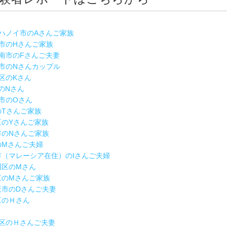
ム ハノイ市のAさんご家族
越谷市のHさんご家族
県海南市のFさんご夫妻
町田市のNさんカップル
宿区のKさん
市のNさん
谷市のOさん
市のTさんご家族
橋区のYさんご家族
田市のNさんご家族
区のMさんご夫婦
敷市（マレーシア在住）のIさんご夫婦
戸川区のMさん
島区のMさんご家族
大阪市のDさんご夫妻
立区のＨさん
市緑区のＨさんご夫妻