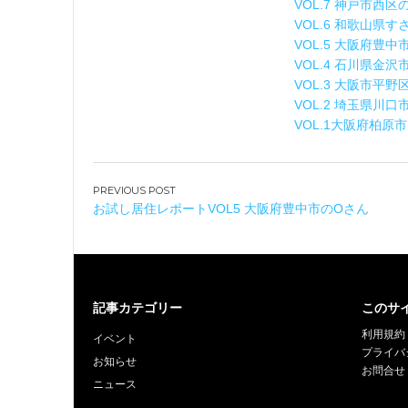
VOL.7 神戸市西
VOL.6 和歌山県
VOL.5 大阪府豊中
VOL.4 石川県金
VOL.3 大阪市平
VOL.2 埼玉県川
VOL.1大阪府柏原
投
お試し居住レポートVOL5 大阪府豊中市のOさん
稿
ナ
ビ
ゲ
ー
記事カテゴリー
このサ
シ
利用規約
イベント
ョ
プライバ
お知らせ
お問合せ
ン
ニュース