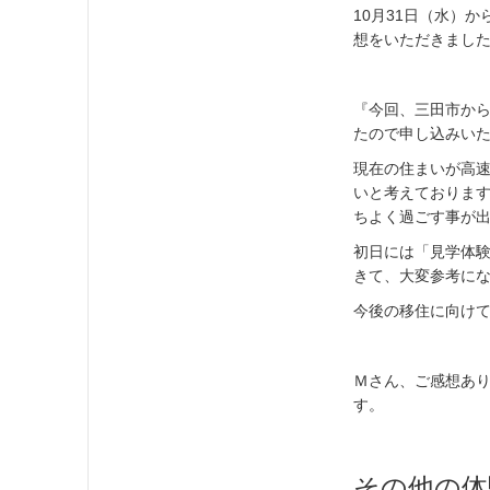
10月31日（水）
想をいただきまし
『今回、三田市か
たので申し込みい
現在の住まいが高速
いと考えておりま
ちよく過ごす事が
初日には「見学体
きて、大変参考に
今後の移住に向け
Ｍさん、ご感想あ
す。
その他の体