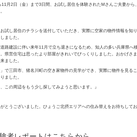
から11月2日（金）まで3日間、お試し居住を体験されたMさんご夫妻から
た。
らお試し居住のチラシを送付していただき、実際に空家の物件情報を知
たしました。
道路建設に伴い来年11月で立ち退きになるため、知人の多い兵庫県へ
す。県営住宅は思ったより部屋がきれいでびっくりしました。おかげさ
出来ました。
験」で三田市、猪名川町の空き家物件の見学ができ、実際に物件を見る
なりました。
て、この周辺をもう少し探してみようと思います。』
りがとうございました。ひょうご北摂エリアへの住み替えをお待ちして
験者レポートはこちらから