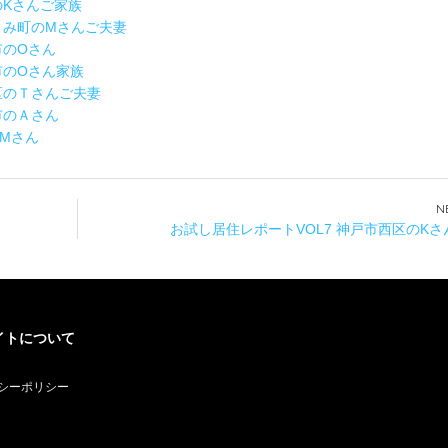
区のKさんご家族
すさみ町のMさんご夫妻
市のOさん
沢市のOさん家族
野区のＴさんご夫妻
口市のＡさん
市Mさん
お試し居住レポートVOL7 神戸市西区のK
イトについて
シーポリシー