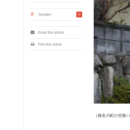
0
2
1
Google+
0
Email this article
Print this article
（猪名川町の空家