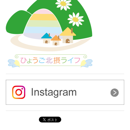
ー
シ
ョ
ン