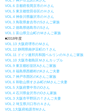
VOL.7 神戸市北区のKさん
VOL.6 京都府長岡京市のＨさん
VOL.5 東京都世田谷区のＨさん
VOL.4 神奈川県藤沢市のＨさん
VOL.3 鳥取県倉吉市のSさんご家族
VOL.2 徳島県徳島市のSさん
VOL.1 富山県立山町のＭさんご家族
■2018年度
VOL.13 大阪府堺市のＭさん
VOL.12 静岡県南伊豆町のＴさん
VOL.11 ドイツ連邦共和国ベルリンのＮさんご家族
VOL.10 大阪市都島区Ｍさんカップル
VOL.9 東京都杉並区Aさんご家族
VOL.8 福島県西郷村のKさんご夫妻
VOL.7 神戸市西区のKさんご家族
VOL.6 和歌山県すさみ町のMさんご夫妻
VOL.5 大阪府豊中市のOさん
VOL.4 石川県金沢市のOさん家族
VOL.3 大阪市平野区のＴさんご夫妻
VOL.2 埼玉県川口市のＡさん
VOL.1大阪府柏原市Mさん