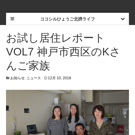
ココシルひょうご北摂ライフ
お試し居住レポート
VOL7 神戸市西区のKさ
んご家族
4
お知らせ
,
ニュース
12月 10, 2018
月
2
0
,
2
0
2
1