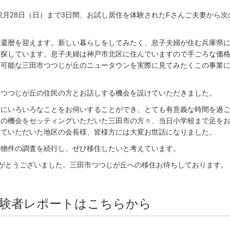
ら2月28日（日）まで3日間、お試し居住を体験されたFさんご夫妻から次
。
年還暦を迎えます。新しい暮らしをしてみたく、息子夫婦が住む兵庫県
を探しています。息子夫婦は神戸市北区に住んでいますので手ごろな価
入可能な三田市つつじが丘のニュータウンを実際に見てみたくこの事業
市つつじが丘の住民の方とお話しする機会を設けていただきました。
方にいろいろなことをお伺いすることができ、とても有意義な時間を過
談の機会をセッティングいただいた三田市の方々、当日小学校まで足を
いていただいた地区の会長様、皆様方には大変お世話になりました。
て物件の調査を続行し、ぜひ移住したいと考えています。
りがとうございました。三田市つつじが丘への移住お待ちしております。
験者レポートはこちらから