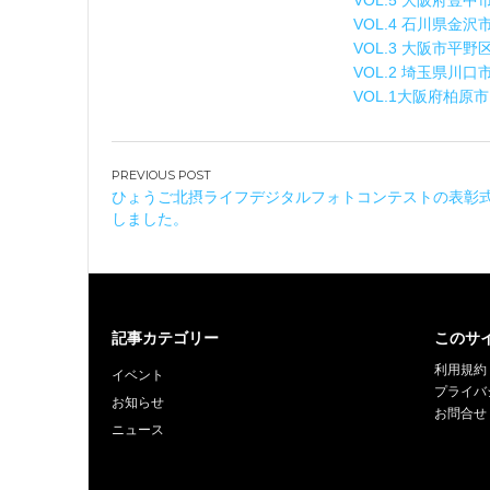
VOL.5 大阪府豊中
VOL.4 石川県金
VOL.3 大阪市平
VOL.2 埼玉県川
VOL.1大阪府柏原
投
ひょうご北摂ライフデジタルフォトコンテストの表彰
稿
しました。
ナ
ビ
ゲ
ー
記事カテゴリー
このサ
シ
ョ
利用規約
イベント
プライバ
ン
お知らせ
お問合せ
ニュース