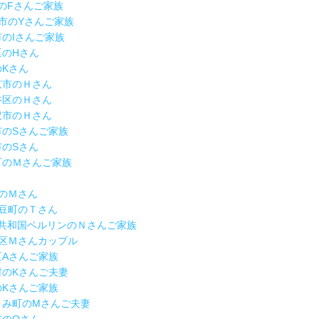
区のFさんご家族
総社市のYさんご家族
宮市のIさんご家族
区のHさん
のKさん
岡京市のＨさん
田谷区のＨさん
藤沢市のＨさん
吉市のSさんご家族
市のSさん
山町のＭさんご家族
市のＭさん
南伊豆町のＴさん
連邦共和国ベルリンのＮさんご家族
都島区Ｍさんカップル
並区Aさんご家族
郷村のKさんご夫妻
区のKさんご家族
すさみ町のMさんご夫妻