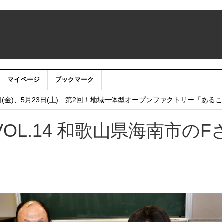
マイページ
ブックマーク
うサイト・アプリ利用停止のお知らせ
日(金)、5月23日(土) 第2回！地域一体型オープンファクトリー「ある
し
L.14 和歌山県海南市のF
フェア2025 in 大阪 2025年12月6日（土）開催！
 まちびらき50周年記念フェスティバル 2025年11月22日（土）