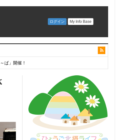
こ～ば」開催！
さ
開催！