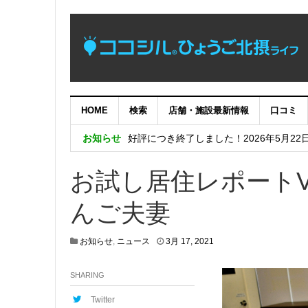
HOME
検索
店舗・施設最新情報
口コミ
【完了】システムメンテナンス作業に伴
お知らせ
好評につき終了しました！2026年5月22
めっちゃええやん！兵庫県南東部の暮ら
お試し居住レポートVO
好評につき終了しました！兵庫五国移住・交流
んご夫妻
好評につき終了しました！日生ニュータウン
4
お知らせ
,
ニュース
3月 17, 2021
月
2
SHARING
0
,
2
Twitter