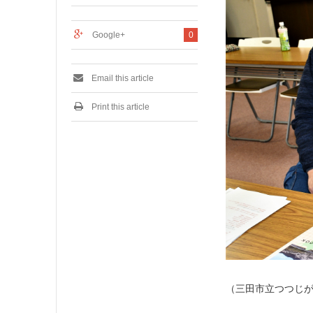
0
2
1
Google+
0
Email this article
Print this article
（三田市立つつじ