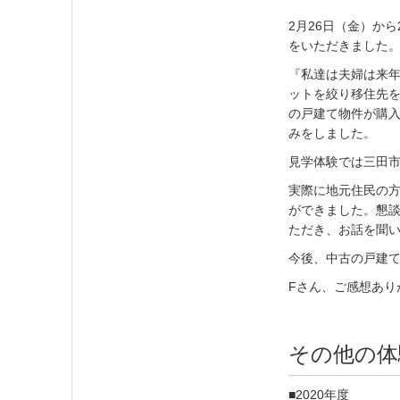
2月26日（金）か
をいただきました
『私達は夫婦は来
ットを絞り移住先
の戸建て物件が購
みをしました。
見学体験では三田
実際に地元住民の
ができました。懇
ただき、お話を聞
今後、中古の戸建
Fさん、ご感想あ
その他の体
■2020年度