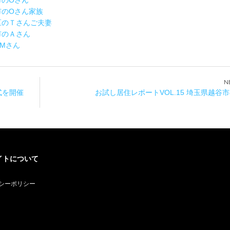
市のOさん
沢市のOさん家族
野区のＴさんご夫妻
口市のＡさん
市Mさん
式を開催
お試し居住レポートVOL.15 埼玉県越谷
イトについて
シーポリシー