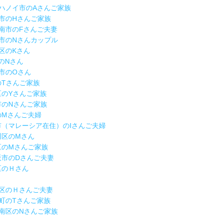
ム ハノイ市のAさんご家族
越谷市のHさんご家族
県海南市のFさんご夫妻
町田市のNさんカップル
宿区のKさん
市のNさん
谷市のOさん
市のTさんご家族
橋区のYさんご家族
田市のNさんご家族
区のMさんご夫婦
敷市（マレーシア在住）のIさんご夫婦
戸川区のMさん
島区のMさんご家族
大阪市のDさんご夫妻
立区のＨさん
市緑区のＨさんご夫妻
芽室町のTさんご家族
安佐南区のNさんご家族