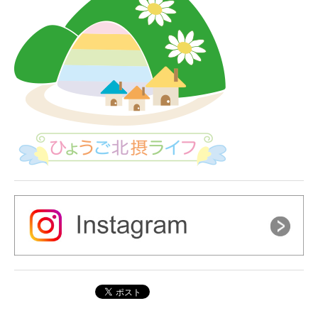
ー
シ
ョ
ン