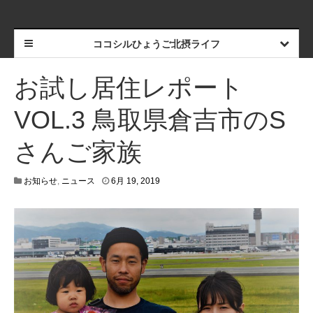
ココシルひょうご北摂ライフ
お試し居住レポート
VOL.3 鳥取県倉吉市のS
さんご家族
4
お知らせ
,
ニュース
6月 19, 2019
月
2
0
,
2
0
2
1