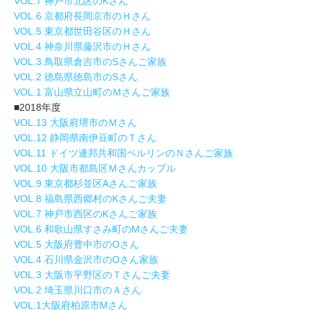
VOL.7 神戸市北区のKさん
VOL.6 京都府長岡京市のＨさん
VOL.5 東京都世田谷区のＨさん
VOL.4 神奈川県藤沢市のＨさん
VOL.3 鳥取県倉吉市のSさんご家族
VOL.2 徳島県徳島市のSさん
VOL.1 富山県立山町のＭさんご家族
■2018年度
VOL.13 大阪府堺市のＭさん
VOL.12 静岡県南伊豆町のＴさん
VOL.11 ドイツ連邦共和国ベルリンのＮさんご家族
VOL.10 大阪市都島区Ｍさんカップル
VOL.9 東京都杉並区Aさんご家族
VOL.8 福島県西郷村のKさんご夫妻
VOL.7 神戸市西区のKさんご家族
VOL.6 和歌山県すさみ町のMさんご夫妻
VOL.5 大阪府豊中市のOさん
VOL.4 石川県金沢市のOさん家族
VOL.3 大阪市平野区のＴさんご夫妻
VOL.2 埼玉県川口市のＡさん
VOL.1大阪府柏原市Mさん