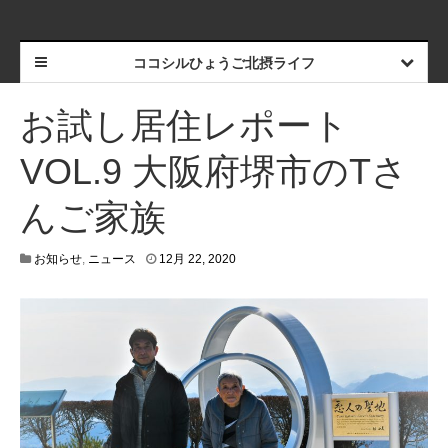
ココシルひょうご北摂ライフ
お試し居住レポート
VOL.9 大阪府堺市のTさ
んご家族
4
お知らせ
,
ニュース
12月 22, 2020
月
2
0
,
2
0
2
1