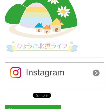
シ
ョ
ン