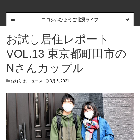
ココシルひょうご北摂ライフ
お試し居住レポート
VOL.13 東京都町田市の
Nさんカップル
4
お知らせ
,
ニュース
3月 5, 2021
月
2
0
,
2
0
2
1